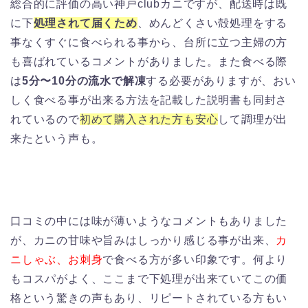
総合的に評価の高い神戸clubカニですが、配送時は既
に下
処理されて届くため
、めんどくさい殻処理をする
事なくすぐに食べられる事から、台所に立つ主婦の方
も喜ばれているコメントがありました。また食べる際
は
5分〜10分の流水で解凍
する必要がありますが、おい
しく食べる事が出来る方法を記載した説明書も同封さ
れているので
初めて購入された方も安心
して調理が出
来たという声も。
口コミの中には味が薄いようなコメントもありました
が、カニの甘味や旨みはしっかり感じる事が出来、
カ
ニしゃぶ、お刺身
で食べる方が多い印象です。何より
もコスパがよく、ここまで下処理が出来ていてこの価
格という驚きの声もあり、リピートされている方もい