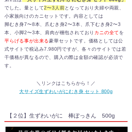
でした。量として
2〜3人前
となっており夫婦や両親、
小家族向けのカニセットです。内容としては
脚むき身7〜8本、爪むき身2〜3本、爪下むき身2〜3
本、小脚2〜3本、肩肉が梱包されており
カニの全て
を
平らげる事が出来る
豪華セットです。価格としては公
式サイトで税込み7.980円ですが、各々のサイトでは若
干価格が異なるので、購入の際は金額の確認が必須で
す。
＼リンクはこちらから！／
大サイズ生ずわいがにむき身 セット 800g
【２位】生ずわいがに 棒ぽっきん 500g