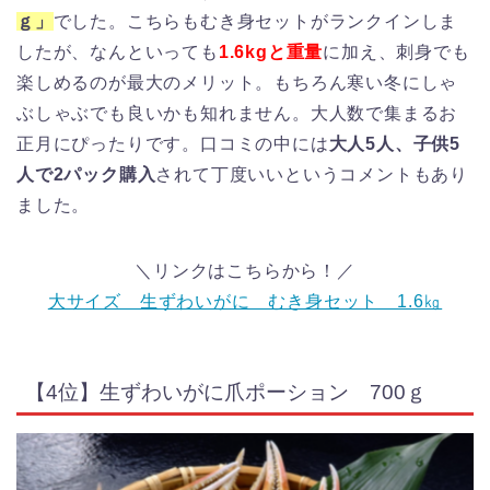
ｇ」
でした。こちらもむき身セットがランクインしま
したが、なんといっても
1.6kgと重量
に加え、刺身でも
楽しめるのが最大のメリット。もちろん寒い冬にしゃ
ぶしゃぶでも良いかも知れません。大人数で集まるお
正月にぴったりです。口コミの中には
大人5人、子供5
人で2パック購入
されて丁度いいというコメントもあり
ました。
＼リンクはこちらから！／
大サイズ 生ずわいがに むき身セット 1.6㎏
【4位】生ずわいがに爪ポーション 700ｇ