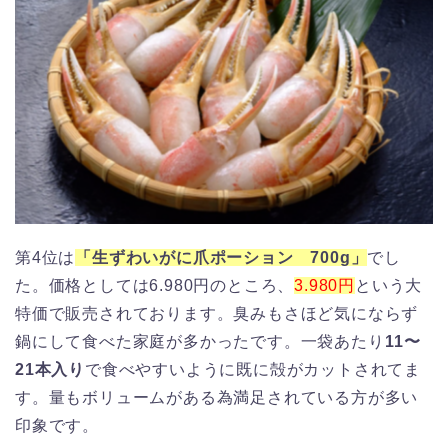
第4位は
「生ずわいがに爪ポーション 700g」
でし
た。価格としては6.980円のところ、
3.980円
という大
特価で販売されております。臭みもさほど気にならず
鍋にして食べた家庭が多かったです。一袋あたり
11〜
21本入り
で食べやすいように既に殻がカットされてま
す。量もボリュームがある為満足されている方が多い
印象です。