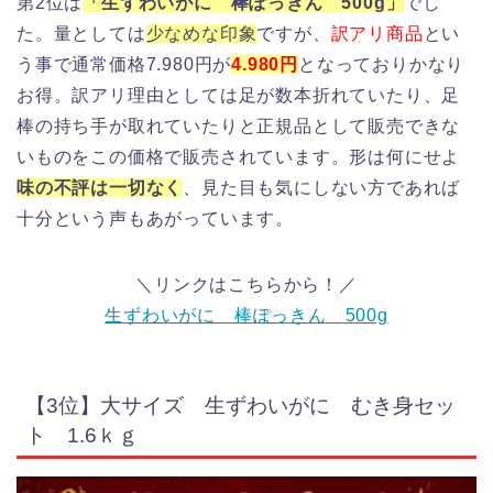
第2位は
「生ずわいがに 棒ぽっきん 500g」
でし
た。量としては
少なめな印象
ですが、
訳アリ商品
とい
う事で通常価格7.980円が
4.980円
となっておりかなり
お得。訳アリ理由としては足が数本折れていたり、足
棒の持ち手が取れていたりと正規品として販売できな
いものをこの価格で販売されています。形は何にせよ
味の不評は一切なく
、見た目も気にしない方であれば
十分という声もあがっています。
＼リンクはこちらから！／
生ずわいがに 棒ぽっきん 500g
【3位】大サイズ 生ずわいがに むき身セッ
ト 1.6ｋｇ