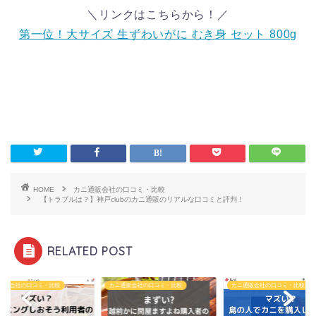
＼リンクはこちらから！／
第一位！大サイズ 生ずわいがに むき身 セット 800g
HOME
カニ通販会社の口コミ・比較
【トラブルは？】神戸clubのカニ通販のリアルな口コミと評判！
RELATED POST
通販会社の口コミ・比較
カニ通販会社の口コミ・比較
カニ通販会社の口コミ・比較