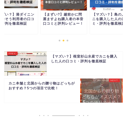
まずい?】越前かに問
【マズい？】島の人でカ
【マズい？】港ダイ
ますよね購入者の本音
ニを購入した人の口コ
グしおそう利用者の
コミと評判レビュー！
ミ・評判を徹底検証
ミ・評判を徹底検証
【マズい？】根室杉山水産でカニを購入
した人の口コミ・評判を徹底検証
カニ本舗と北国からの贈り物はどっちが
おすすめ？5つの項目で比較！