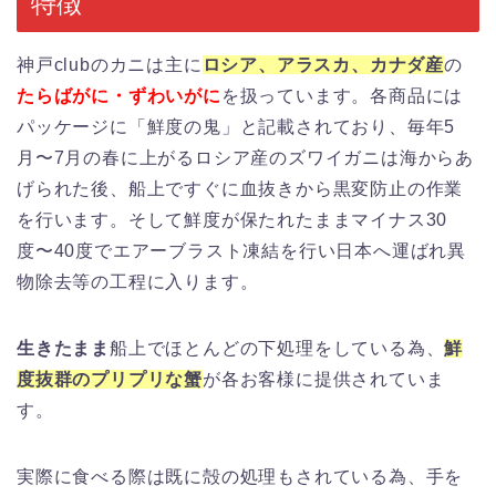
特徴
神戸clubのカニは主に
ロシア、アラスカ、カナダ産
の
たらばがに・ずわいがに
を扱っています。各商品には
パッケージに「鮮度の鬼」と記載されており、毎年5
月〜7月の春に上がるロシア産のズワイガニは海からあ
げられた後、船上ですぐに血抜きから黒変防止の作業
を行います。そして鮮度が保たれたままマイナス30
度〜40度でエアーブラスト凍結を行い日本へ運ばれ異
物除去等の工程に入ります。
生きたまま
船上でほとんどの下処理をしている為、
鮮
度抜群のプリプリな蟹
が各お客様に提供されていま
す。
実際に食べる際は既に殻の処理もされている為、手を