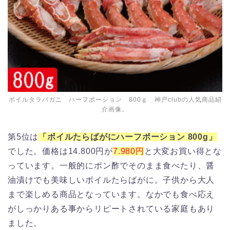
ボイルタラバガニ ハーフポーション 800ｇ 神戸clubの人気商品紹
介画像。
第5位は
「ボイルたらばがにハーフポーション 800g」
でした。価格は14.800円が
7.980円
と大変お買い得とな
っています。一般的にポン酢でそのまま食べたり、醤
油漬けでも美味しいボイルたらばがに。子供から大人
まで楽しめる商品となっています。なかでも食べ応え
がしっかりある事からリピートされている家庭もあり
ました。