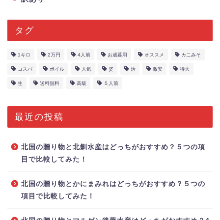
タグ
1キロ
2万円
4人前
お歳暮用
オススメ
カニみそ
コスパ
ボイル
人気
姿
活
激安
特大
生
送料無料
高級
５人前
最近の投稿
北国の贈り物と北釧水産はどっちがおすすめ？５つの項
目で比較してみた！
北国の贈り物とかにまみれはどっちがおすすめ？５つの
項目で比較してみた！